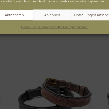
ückziehst, können bestimmte Merkmale und Funktionen beeinträchtigt werden.
Halsband Balou
ab
61,00
€
Akzeptieren
Ablehnen
Einstellungen anseh
Zur Wunschliste
Cookie-Richtlinie
Datenschutzerklärung
Impressum