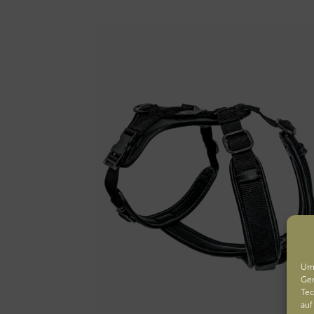
Um 
Ger
Tec
auf