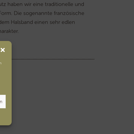
tz haben wir eine traditionelle und
 Form. Die sogenannte französische
 dem Halsband einen sehr edlen
arakter.
m
en