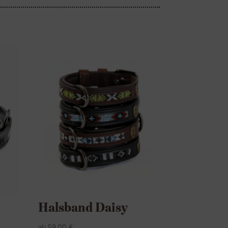
Halsband Daisy
ab
59,00
€