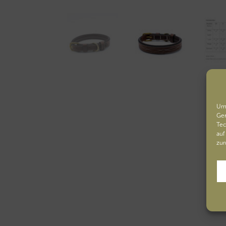
Um 
Ger
Tec
auf
zur