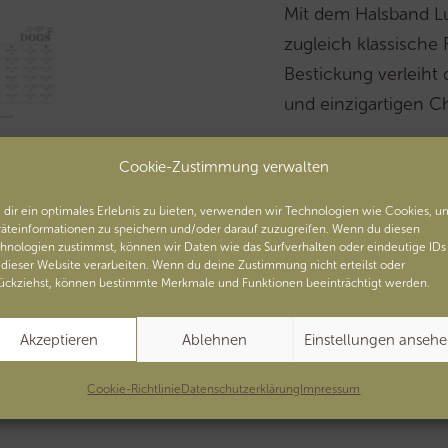
Mit dem Halsband Lu
zugleich klassische
Bestickung verleiht
und einzigartigen Ch
Chromfrei!
Cookie-Zustimmung verwalten
dir ein optimales Erlebnis zu bieten, verwenden wir Technologien wie Cookies, u
äteinformationen zu speichern und/oder darauf zuzugreifen. Wenn du diesen
Artikelnummer:
90902010
hnologien zustimmst, können wir Daten wie das Surfverhalten oder eindeutige IDs
 dieser Website verarbeiten. Wenn du deine Zustimmung nicht erteilst oder
ückziehst, können bestimmte Merkmale und Funktionen beeinträchtigt werden.
Akzeptieren
Ablehnen
Einstellungen anseh
Cookie-Richtlinie
Datenschutzerklärung
Impressum