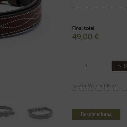
Final total
49,00
€
Halsband
IN 
Lutz
Menge
Zur Wunschliste
Beschreibung