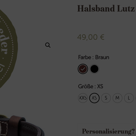
Halsband Lutz
49,00
€
Farbe
: Braun
Größe
: XS
XXS
XS
S
M
L
Personalisierung?