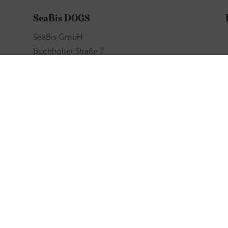
SeaBis DOGS
SeaBis GmbH
Buchholter Straße 7
47589 Uedem
Email
hallo@seabis-dogs.de
Telefon
+49 28 25/ 100 347