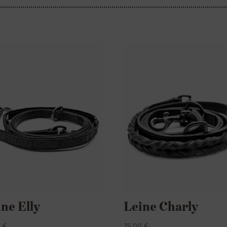
ne Elly
Leine Charly
0
€
75,00
€