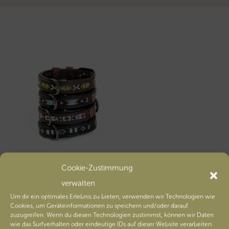
Cookie-Zustimmung
Halsband Daisy
verwalten
ab
59,00
€
Um dir ein optimales Erlebnis zu bieten, verwenden wir Technologien wie
Cookies, um Geräteinformationen zu speichern und/oder darauf
Zur Wunschliste
zuzugreifen. Wenn du diesen Technologien zustimmst, können wir Daten
wie das Surfverhalten oder eindeutige IDs auf dieser Website verarbeiten.